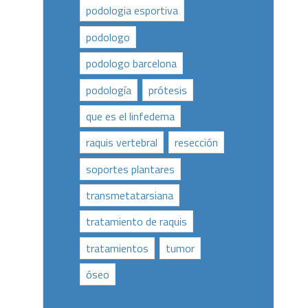
podologia esportiva
podologo
podologo barcelona
podología
prótesis
que es el linfedema
raquis vertebral
resección
soportes plantares
transmetatarsiana
tratamiento de raquis
tratamientos
tumor
óseo