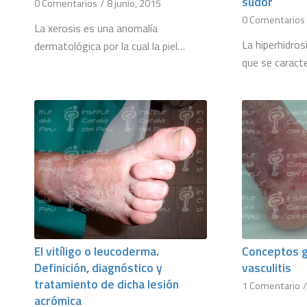
sudor
0 Comentarios
/
8 junio, 2015
0 Comentarios
La xerosis es una anomalía
La hiperhidro
dermatológica por la cual la piel…
que se caract
El vitíligo o leucoderma.
Conceptos g
Definición, diagnóstico y
vasculitis
tratamiento de dicha lesión
1 Comentario
acrómica