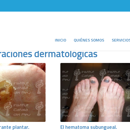
INICIO
QUIÉNES SOMOS
SERVICIO
eraciones dermatológicas
rante plantar.
El hematoma subungueal.