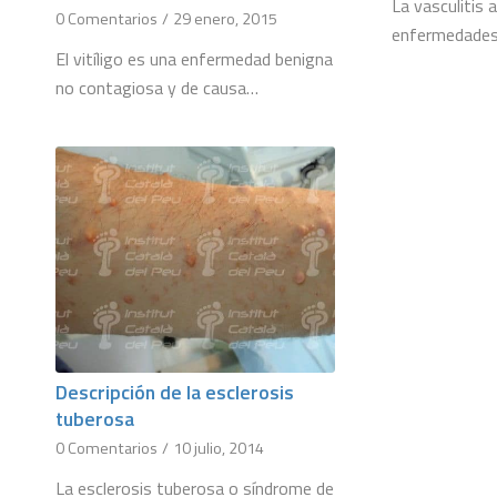
La vasculitis 
0 Comentarios
/
29 enero, 2015
enfermedades
El vitíligo es una enfermedad benigna
no contagiosa y de causa…
Descripción de la esclerosis
tuberosa
0 Comentarios
/
10 julio, 2014
La esclerosis tuberosa o síndrome de