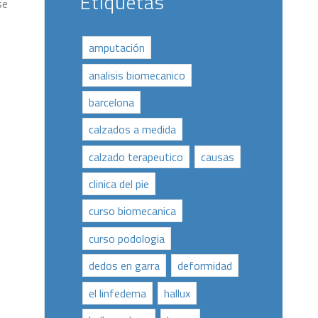
Etiquetas
se
amputación
analisis biomecanico
barcelona
calzados a medida
calzado terapeutico
causas
clinica del pie
curso biomecanica
curso podologia
dedos en garra
deformidad
el linfedema
hallux