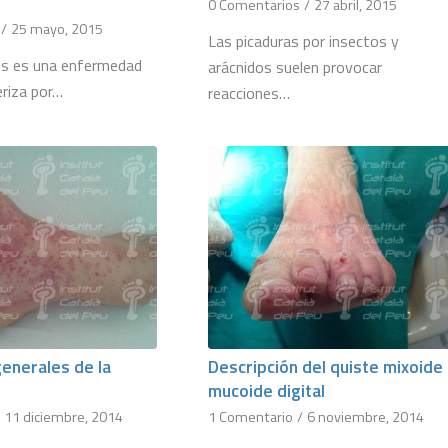
0 Comentarios
/
27 abril, 2015
/
25 mayo, 2015
Las picaduras por insectos y
sis es una enfermedad
arácnidos suelen provocar
eriza por…
reacciones…
enerales de la
Descripción del quiste mixoide
mucoide digital
/
11 diciembre, 2014
1 Comentario
/
6 noviembre, 2014