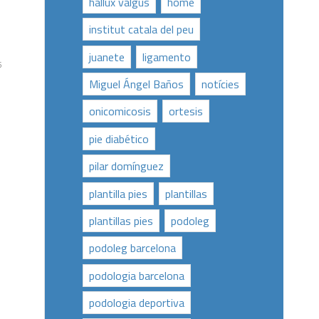
hallux valgus
home
institut catala del peu
juanete
ligamento
5
Miguel Ángel Baños
notícies
onicomicosis
ortesis
pie diabético
pilar domínguez
plantilla pies
plantillas
plantillas pies
podoleg
podoleg barcelona
podologia barcelona
podologia deportiva