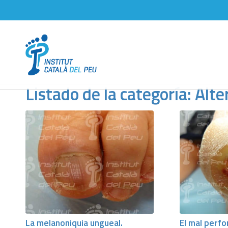
Listado de la categoría: Alt
La melanoniquia ungueal.
El mal perfo