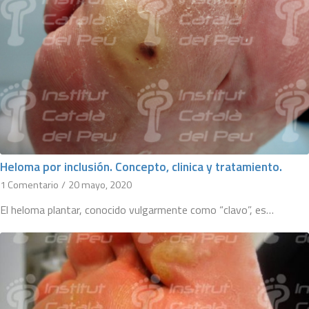
Heloma por inclusión. Concepto, clinica y tratamiento.
1 Comentario
/
20 mayo, 2020
El heloma plantar, conocido vulgarmente como “clavo”, es…