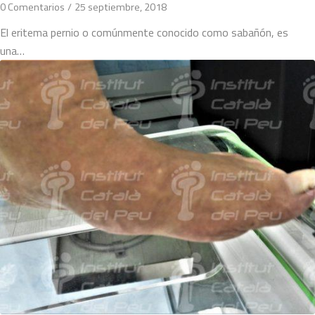
0 Comentarios
/
25 septiembre, 2018
El eritema pernio o comúnmente conocido como sabañón, es
una…