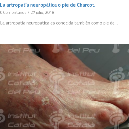
La artropatía neuropática o pie de Charcot.
0 Comentarios
/
27 julio, 2018
La artropatía neuropatíca es conocida también como pie de…