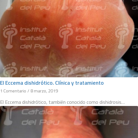
El Eccema dishidrótico. Clínica y tratamiento
1 Comentario
/
8 marzo, 2019
El Eccema dishidrótico, también conocido como dishidrosis…