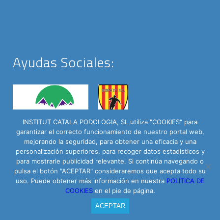
Ayudas Sociales:
INSTITUT CATALA PODOLOGIA, SL utiliza "COOKIES" para
garantizar el correcto funcionamiento de nuestro portal web,
mejorando la seguridad, para obtener una eficacia y una
personalización superiores, para recoger datos estadísticos y
para mostrarle publicidad relevante. Si continúa navegando o
pulsa el botón "ACEPTAR" consideraremos que acepta todo su
Institut Català del Peu © 2016 - C/ Roselló 335 Baixos | Powered by
uso. Puede obtener más información en nuestra
POLÍTICA DE
Arrova.cat
COOKIES
en el pie de página.
Contacto
Aviso Legal
Política de privacidad
ACEPTAR
Política de cookies