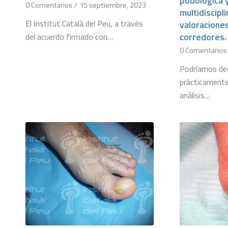
podológica y
0 Comentarios
/
15 septiembre, 2023
multidiscipl
El Institut Català del Peu, a través
valoracione
corredores.
del acuerdo firmado con…
0 Comentarios
Podríamos dec
prácticamente
análisis…