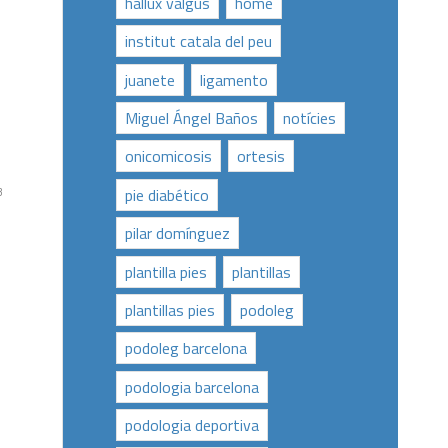
hallux valgus
home
institut catala del peu
juanete
ligamento
Miguel Ángel Baños
notícies
onicomicosis
ortesis
pie diabético
3
pilar domínguez
plantilla pies
plantillas
plantillas pies
podoleg
podoleg barcelona
podologia barcelona
podologia deportiva