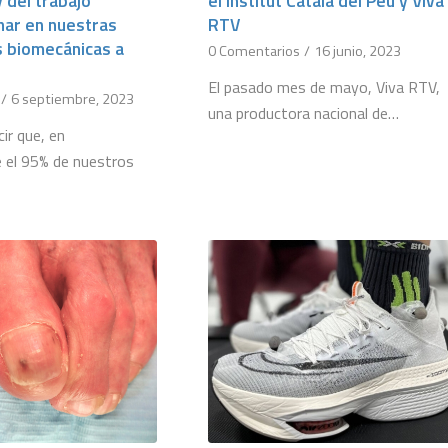
 del trabajo
el Institut Català del Peu y Viva
inar en nuestras
RTV
s biomecánicas a
0 Comentarios
/
16 junio, 2023
El pasado mes de mayo, Viva RTV,
/
6 septiembre, 2023
una productora nacional de…
ir que, en
 el 95% de nuestros