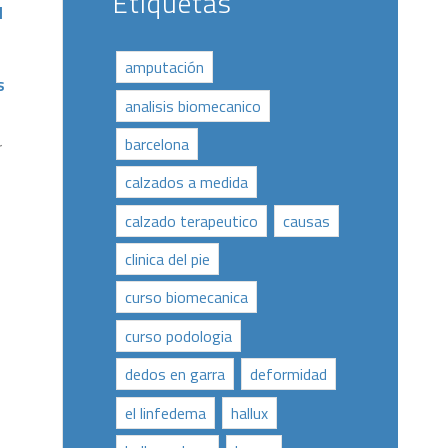
Etiquetas
d
amputación
s
analisis biomecanico
barcelona
r
calzados a medida
calzado terapeutico
causas
clinica del pie
curso biomecanica
curso podologia
dedos en garra
deformidad
el linfedema
hallux