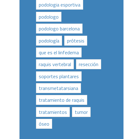
podologia esportiva
podologo
podologo barcelona
podología
prótesis
que es el linfedema
raquis vertebral
resección
soportes plantares
transmetatarsiana
tratamiento de raquis
tratamientos
tumor
óseo