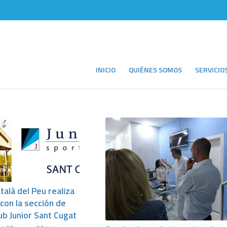
INICIO
QUIÉNES SOMOS
SERVICIO
atalà del Peu realiza
con la sección de
lub Junior Sant Cugat