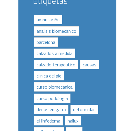
Etiquetas
amputación
analisis biomecanico
barcelona
calzados a medida
calzado terapeutico
causas
clinica del pie
curso biomecanica
curso podologia
dedos en garra
deformidad
el linfedema
hallux