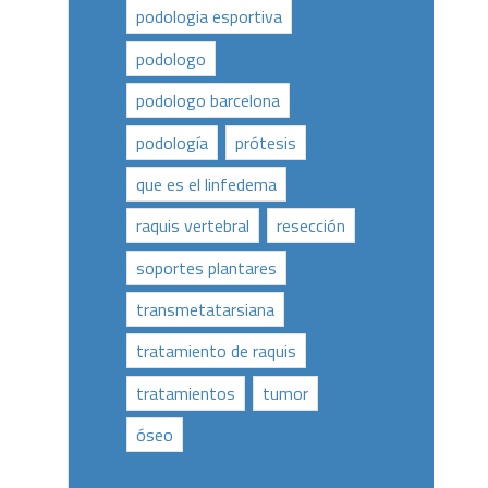
podologia esportiva
podologo
podologo barcelona
podología
prótesis
que es el linfedema
raquis vertebral
resección
soportes plantares
transmetatarsiana
tratamiento de raquis
tratamientos
tumor
óseo