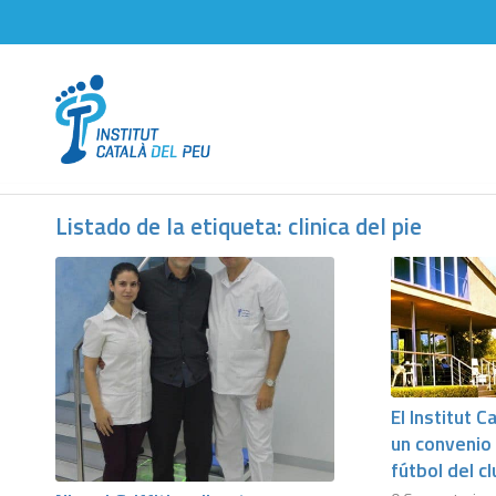
Listado de la etiqueta:
clinica del pie
El Institut C
un convenio 
fútbol del c