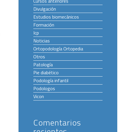
Cursos anteriores
o
Divulgación
Estudios biomecánicos
Formación
Icp
l
Noticias
Ortopodología Ortopedia
Otros
Patología
Pie diabético
Podología infantil
Podologos
Vicon
Comentarios
recientes