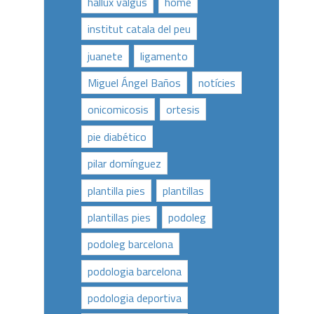
hallux valgus
home
institut catala del peu
juanete
ligamento
Miguel Ángel Baños
notícies
onicomicosis
ortesis
pie diabético
pilar domínguez
plantilla pies
plantillas
plantillas pies
podoleg
podoleg barcelona
podologia barcelona
podologia deportiva