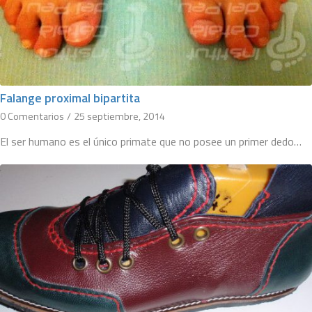
Falange proximal bipartita
0 Comentarios
/
25 septiembre, 2014
El ser humano es el único primate que no posee un primer dedo…