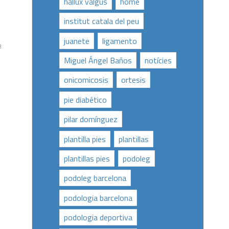
hallux valgus
home
institut catala del peu
juanete
ligamento
3
Miguel Ángel Baños
notícies
onicomicosis
ortesis
pie diabético
pilar domínguez
plantilla pies
plantillas
plantillas pies
podoleg
podoleg barcelona
podologia barcelona
podologia deportiva