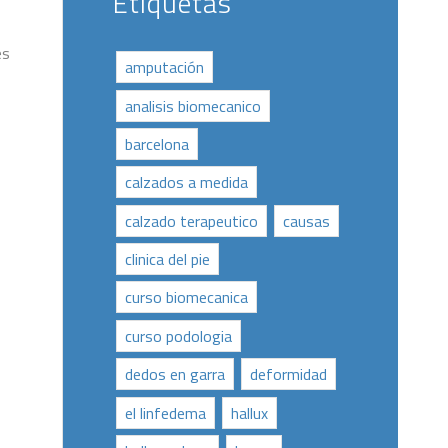
Etiquetas
es
amputación
analisis biomecanico
barcelona
calzados a medida
calzado terapeutico
causas
clinica del pie
curso biomecanica
curso podologia
dedos en garra
deformidad
el linfedema
hallux