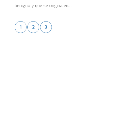
benigno y que se origina en…
1
2
3