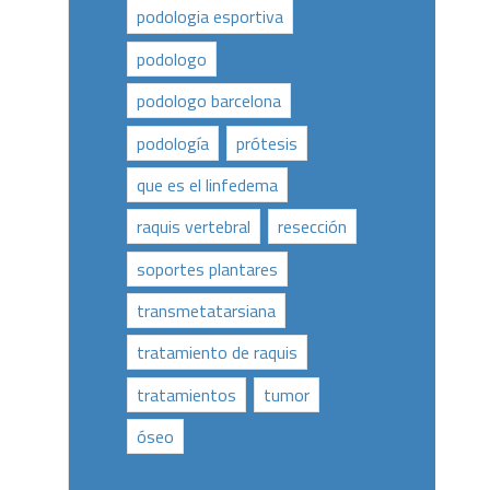
podologia esportiva
podologo
podologo barcelona
podología
prótesis
que es el linfedema
raquis vertebral
resección
soportes plantares
transmetatarsiana
tratamiento de raquis
tratamientos
tumor
óseo