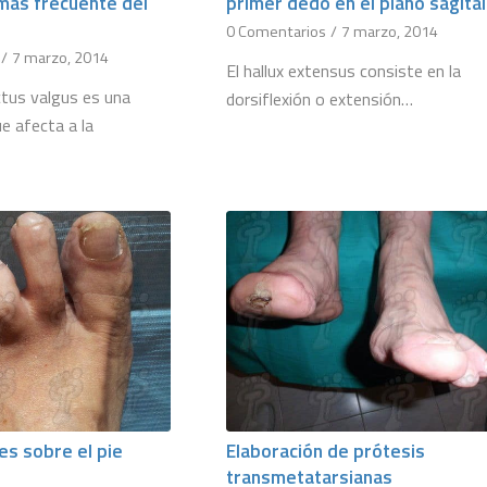
 más frecuente del
primer dedo en el plano sagital
o
0 Comentarios
/
7 marzo, 2014
/
7 marzo, 2014
El hallux extensus consiste en la
ctus valgus es una
dorsiflexión o extensión…
e afecta a la
es sobre el pie
Elaboración de prótesis
transmetatarsianas