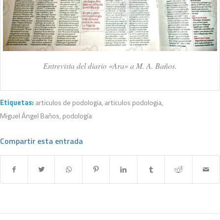
Entrevista del diario «Ara» a M. A. Baños.
Etiquetas:
articulos de podologia
,
articulos podologia
,
Miguel Ángel Baños
,
podología
Compartir esta entrada