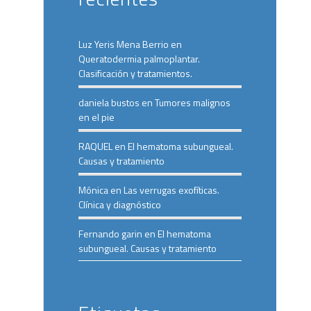
Luz Yeris Mena Berrio
en
Queratodermia palmoplantar.
Clasificación y tratamientos.
daniela bustos
en
Tumores malignos
en el pie
RAQUEL
en
El hematoma subungueal.
Causas y tratamiento
Mónica
en
Las verrugas exofíticas.
Clínica y diagnóstico
Fernando garin
en
El hematoma
subungueal. Causas y tratamiento