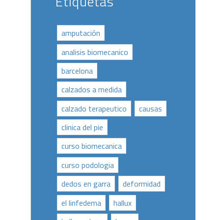
Etiquetas
amputación
analisis biomecanico
barcelona
calzados a medida
calzado terapeutico
causas
clinica del pie
curso biomecanica
curso podologia
dedos en garra
deformidad
el linfedema
hallux