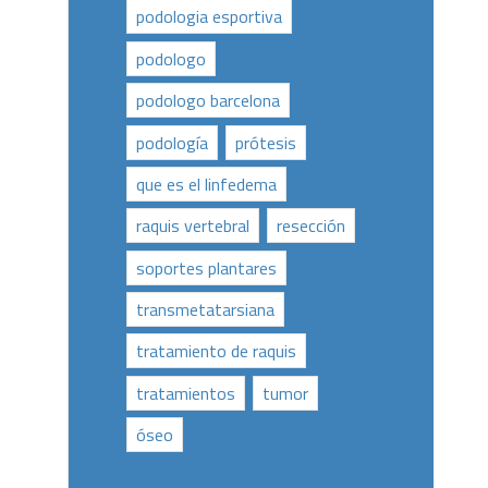
podologia esportiva
podologo
podologo barcelona
podología
prótesis
que es el linfedema
raquis vertebral
resección
soportes plantares
transmetatarsiana
tratamiento de raquis
tratamientos
tumor
óseo