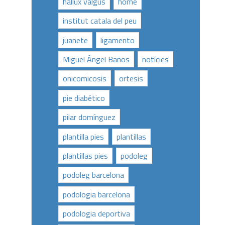
hallux valgus
home
institut catala del peu
juanete
ligamento
Miguel Ángel Baños
notícies
onicomicosis
ortesis
pie diabético
pilar domínguez
plantilla pies
plantillas
plantillas pies
podoleg
podoleg barcelona
podologia barcelona
podologia deportiva