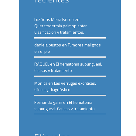
Luz Yeris Mena Berrio
en
Queratodermia palmoplantar.
Clasificación y tratamientos.
daniela bustos
en
Tumores malignos
en el pie
RAQUEL
en
El hematoma subungueal.
Causas y tratamiento
Mónica
en
Las verrugas exofíticas.
Clínica y diagnóstico
Fernando garin
en
El hematoma
subungueal. Causas y tratamiento