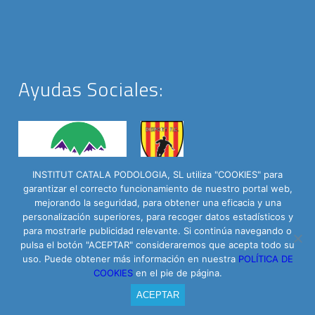
Ayudas Sociales:
INSTITUT CATALA PODOLOGIA, SL utiliza "COOKIES" para
garantizar el correcto funcionamiento de nuestro portal web,
mejorando la seguridad, para obtener una eficacia y una
personalización superiores, para recoger datos estadísticos y
para mostrarle publicidad relevante. Si continúa navegando o
Institut Català del Peu © 2016 - C/ Roselló 335 Baixos | Powered by
pulsa el botón "ACEPTAR" consideraremos que acepta todo su
uso. Puede obtener más información en nuestra
POLÍTICA DE
Arrova.cat
COOKIES
en el pie de página.
Contacto
Aviso Legal
Política de privacidad
ACEPTAR
Política de cookies