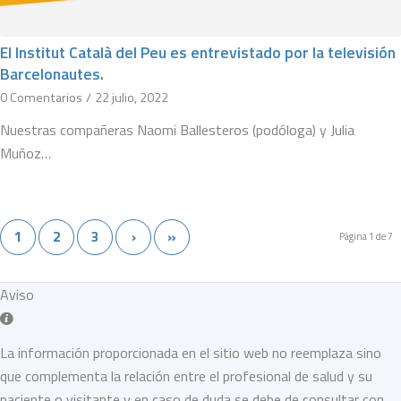
El Institut Català del Peu es entrevistado por la televisión
Barcelonautes.
0 Comentarios
/
22 julio, 2022
Nuestras compañeras Naomi Ballesteros (podóloga) y Julia
Muñoz…
1
2
3
›
»
Página 1 de 7
Aviso
La información proporcionada en el sitio web no reemplaza sino
que complementa la relación entre el profesional de salud y su
paciente o visitante y en caso de duda se debe de consultar con