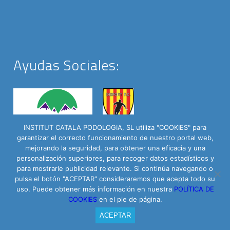
Ayudas Sociales:
INSTITUT CATALA PODOLOGIA, SL utiliza "COOKIES" para
garantizar el correcto funcionamiento de nuestro portal web,
mejorando la seguridad, para obtener una eficacia y una
personalización superiores, para recoger datos estadísticos y
para mostrarle publicidad relevante. Si continúa navegando o
pulsa el botón "ACEPTAR" consideraremos que acepta todo su
Institut Català del Peu © 2016 - C/ Roselló 335 Baixos | Powered by
uso. Puede obtener más información en nuestra
POLÍTICA DE
Arrova.cat
COOKIES
en el pie de página.
Contacto
Aviso Legal
Política de privacidad
ACEPTAR
Política de cookies