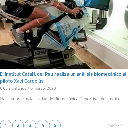
El Institut Català del Peu realiza un análisis biomecánico al
piloto Xavi Cardelús
0 Comentarios
/
6 marzo, 2020
Hace unos días la Unidad de Biomecánica Deportiva, del Institut…
1
2
3
4
5
Página 2 de 5