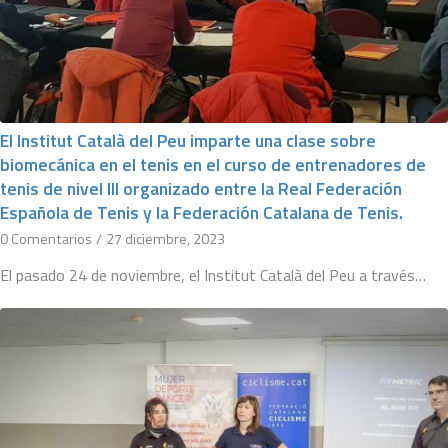
El Institut Català del Peu imparte una clase sobre
biomecánica en el tenis en el curso de entrenadores de
tenis de nivel III organizado entre la Real Federación
Española de Tenis y la Federación Catalana de Tenis.
0 Comentarios
/
27 diciembre, 2023
El pasado 24 de noviembre, el Institut Català del Peu a través…