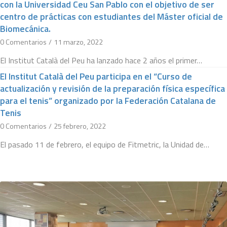
con la Universidad Ceu San Pablo con el objetivo de ser
centro de prácticas con estudiantes del Máster oficial de
Biomecánica.
0 Comentarios
/
11 marzo, 2022
El Institut Català del Peu ha lanzado hace 2 años el primer…
El Institut Català del Peu participa en el “Curso de
actualización y revisión de la preparación física específica
para el tenis” organizado por la Federación Catalana de
Tenis
0 Comentarios
/
25 febrero, 2022
El pasado 11 de febrero, el equipo de Fitmetric, la Unidad de…