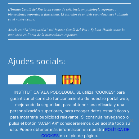
L’Institut Català del Peu és un centre de referència en podologia esportiva i
biomecànica esportiva a Barcelona. El corredor és un dels esportistes més habituals
en el nostre centre.
Article en “La Vanguardia” pel Institut Català del Peu i Ephion Health sobre la
innovació en l’àrea de la biomecànica esportiva
Ajudes socials:
INSTITUT CATALA PODOLOGIA, SL utiliza "COOKIES" para
garantizar el correcto funcionamiento de nuestro portal web,
mejorando la seguridad, para obtener una eficacia y una
personalización superiores, para recoger datos estadísticos y
para mostrarle publicidad relevante. Si continúa navegando o
pulsa el botón "ACEPTAR" consideraremos que acepta todo su
Institut Català del Peu © 2016 - C/ Roselló 335 Baixos | Powered by
uso. Puede obtener más información en nuestra
POLÍTICA DE
Arrova.cat
COOKIES
en el pie de página.