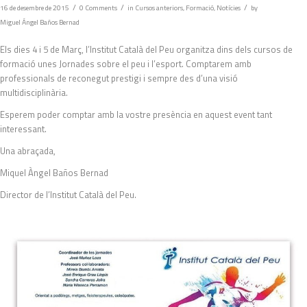
/
/
/
16 de desembre de 2015
0 Comments
in
Cursos anteriors
,
Formació
,
Notícies
by
Miguel Ángel Baños Bernad
Els dies 4 i 5 de Març, l’Institut Català del Peu organitza dins dels cursos de
formació unes Jornades sobre el peu i l’esport. Comptarem amb
professionals de reconegut prestigi i sempre des d’una visió
multidisciplinària.
Esperem poder comptar amb la vostre presència en aquest event tant
interessant.
Una abraçada,
Miquel Àngel Baños Bernad
Director de l’Institut Català del Peu.