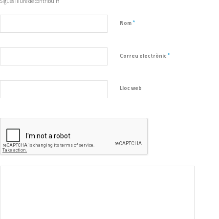
Sigues lliure de contribuir!
*
Nom
*
Correu electrònic
Lloc web