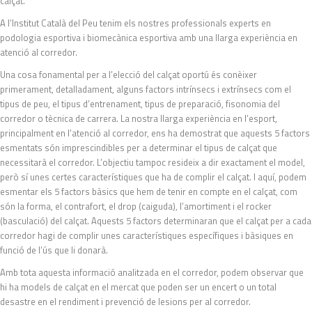
calçat.
A l’Institut Català del Peu tenim els nostres professionals experts en
podologia esportiva i biomecànica esportiva amb una llarga experiència en
atenció al corredor.
Una cosa fonamental per a l’elecció del calçat oportú és conèixer
primerament, detalladament, alguns factors intrínsecs i extrínsecs com el
tipus de peu, el tipus d’entrenament, tipus de preparació, fisonomia del
corredor o tècnica de carrera. La nostra llarga experiència en l’esport,
principalment en l’atenció al corredor, ens ha demostrat que aquests 5 factors
esmentats són imprescindibles per a determinar el tipus de calçat que
necessitarà el corredor. L’objectiu tampoc resideix a dir exactament el model,
però sí unes certes característiques que ha de complir el calçat. I aquí, podem
esmentar els 5 factors bàsics que hem de tenir en compte en el calçat, com
són la forma, el contrafort, el drop (caiguda), l’amortiment i el rocker
(basculació) del calçat. Aquests 5 factors determinaran que el calçat per a cada
corredor hagi de complir unes característiques específiques i bàsiques en
funció de l’ús que li donarà.
Amb tota aquesta informació analitzada en el corredor, podem observar que
hi ha models de calçat en el mercat que poden ser un encert o un total
desastre en el rendiment i prevenció de lesions per al corredor.