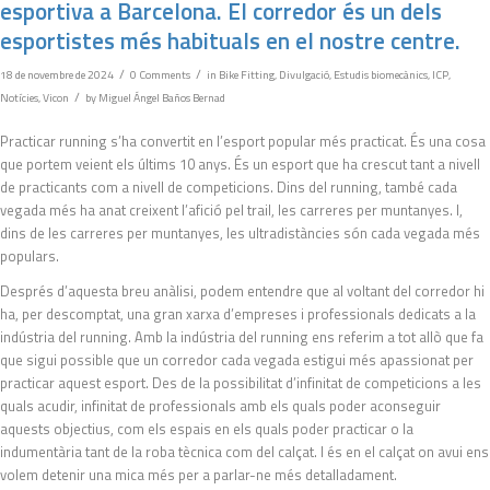
esportiva a Barcelona. El corredor és un dels
esportistes més habituals en el nostre centre.
/
/
18 de novembre de 2024
0 Comments
in
Bike Fitting
,
Divulgació
,
Estudis biomecànics
,
ICP
,
/
Notícies
,
Vicon
by
Miguel Ángel Baños Bernad
Practicar running s’ha convertit en l’esport popular més practicat. És una cosa
que portem veient els últims 10 anys. És un esport que ha crescut tant a nivell
de practicants com a nivell de competicions. Dins del running, també cada
vegada més ha anat creixent l’afició pel trail, les carreres per muntanyes. I,
dins de les carreres per muntanyes, les ultradistàncies són cada vegada més
populars.
Després d’aquesta breu anàlisi, podem entendre que al voltant del corredor hi
ha, per descomptat, una gran xarxa d’empreses i professionals dedicats a la
indústria del running. Amb la indústria del running ens referim a tot allò que fa
que sigui possible que un corredor cada vegada estigui més apassionat per
practicar aquest esport. Des de la possibilitat d’infinitat de competicions a les
quals acudir, infinitat de professionals amb els quals poder aconseguir
aquests objectius, com els espais en els quals poder practicar o la
indumentària tant de la roba tècnica com del calçat. I és en el calçat on avui ens
volem detenir una mica més per a parlar-ne més detalladament.