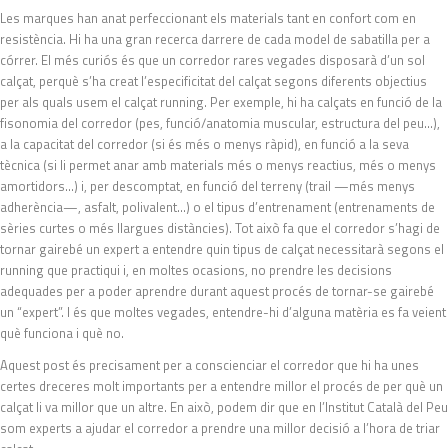
Les marques han anat perfeccionant els materials tant en confort com en
resistència. Hi ha una gran recerca darrere de cada model de sabatilla per a
córrer. El més curiós és que un corredor rares vegades disposarà d’un sol
calçat, perquè s’ha creat l’especificitat del calçat segons diferents objectius
per als quals usem el calçat running. Per exemple, hi ha calçats en funció de la
fisonomia del corredor (pes, funció/anatomia muscular, estructura del peu…),
a la capacitat del corredor (si és més o menys ràpid), en funció a la seva
tècnica (si li permet anar amb materials més o menys reactius, més o menys
amortidors…) i, per descomptat, en funció del terreny (trail —més menys
adherència—, asfalt, polivalent…) o el tipus d’entrenament (entrenaments de
sèries curtes o més llargues distàncies). Tot això fa que el corredor s’hagi de
tornar gairebé un expert a entendre quin tipus de calçat necessitarà segons el
running que practiqui i, en moltes ocasions, no prendre les decisions
adequades per a poder aprendre durant aquest procés de tornar-se gairebé
un “expert”. I és que moltes vegades, entendre-hi d’alguna matèria es fa veient
què funciona i què no.
Aquest post és precisament per a conscienciar el corredor que hi ha unes
certes dreceres molt importants per a entendre millor el procés de per què un
calçat li va millor que un altre. En això, podem dir que en l’Institut Català del Peu
som experts a ajudar el corredor a prendre una millor decisió a l’hora de triar