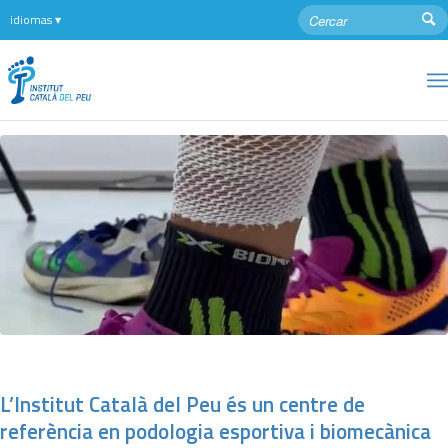
L’Institut Català del Peu és un centre de
referència en podologia esportiva i biomecànica