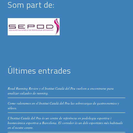
Som part de:
Últimes entrades
Road Running Review y el Institut Català del Peu vuelven a encontrarse para
analizar calzados de running.
Como valoramos en el Institut Catalá del Peu las sobrecargas de gastrocnemios y
sóleos.
L’Institut Català del Peu és un centre de referència en podologia esportiva i
biomecànica esportiva a Barcelona. El corredor és un dels esportistes més habituals
en el nostre centre.