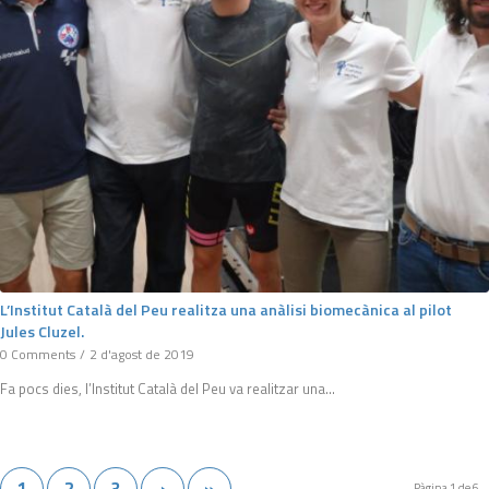
L’Institut Català del Peu realitza una anàlisi biomecànica al pilot
Jules Cluzel.
0 Comments
/
2 d'agost de 2019
Fa pocs dies, l’Institut Català del Peu va realitzar una…
1
2
3
›
»
Pàgina 1 de 6