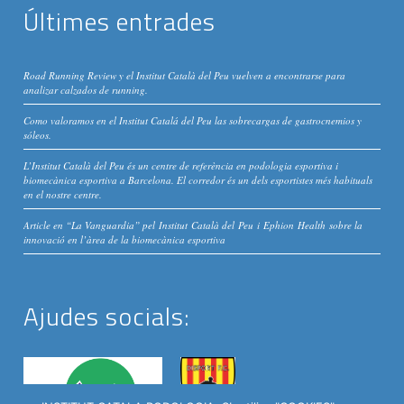
Últimes entrades
Road Running Review y el Institut Català del Peu vuelven a encontrarse para
analizar calzados de running.
Como valoramos en el Institut Catalá del Peu las sobrecargas de gastrocnemios y
sóleos.
L’Institut Català del Peu és un centre de referència en podologia esportiva i
biomecànica esportiva a Barcelona. El corredor és un dels esportistes més habituals
en el nostre centre.
Article en “La Vanguardia” pel Institut Català del Peu i Ephion Health sobre la
innovació en l’àrea de la biomecànica esportiva
Ajudes socials: