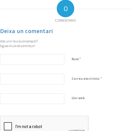
0
COMENTARIS
Deixa un comentari
Vols unir-te a la conversació?
Sigues lliure de contribuir!
*
Nom
*
Correu electrònic
Lloc web