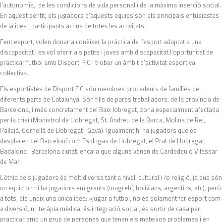
l’autonomia, de les condicions de vida personal i de la màxima inserció social.
En aquest sentit, els jugadors d’aquests equips són els principals entusiastes
de la idea i participants actius de totes les activitats.
Fent esport, volen donar a conèixer la pràctica de l’esport adaptat a una
discapacitat i es vol oferir als petits i joves amb discapacitat l’oportunitat de
practicar futbol amb Disport F.C i trobar un àmbit d’activitat esportiva
col·lectiva.
Els esportistes de Disport F.C són membres procedents de famílies de
diferents parts de Catalunya. Són fills de pares treballadors, de la província de
Barcelona, i més concretament del Baix lobregat, zona especialment afectada
per la crisi (Monistrol de Llobregat, St. Andreu de la Barca, Molins de Rei,
Pallejà, Cornellà de Llobregat i Gavà). Igualment hi ha jugadors que es
desplacen del Barceloní com Esplugas de Llobregat, el Prat de Llobregat,
Badalona i Barcelona ciutat. encara que alguns vénen de Cardedeu o Vilassar
de Mar.
L’ètnia dels jugadors és molt diversa tant a nivell cultural i /o religió, ja que són
un equip on hi ha jugadors emigrants (magrebí, bolivians, argentins, etc), però
a tots, els uneix una única idea: «jugar a futbol, no és solament fer esport com
a diversió, ni teràpia mèdica, és integració social, és sortir de casa per
practicar amb un grup de persones que tenen els mateixos problemes i en