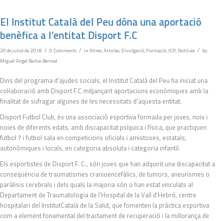
El Institut Català del Peu dóna una aportació
benèfica a l’entitat Disport F.C
/
/
/
20 de juliol de 2018
0 Comments
in
Altres
,
Articles
,
Divulgació
,
Formació
,
ICP
,
Notícies
by
Miguel Ángel Baños Bernad
Dins del programa d’ajudes socials, el Institut Català del Peu ha iniciat una
col·laboració amb Disport F.C mitjançant aportacions econòmiques amb la
finalitat de sufragar algunes de les necessitats d’aquesta entitat.
Disport Futbol Club, és una associació esportiva formada per joves, nois i
noies de diferents edats, amb discapacitat psíquica i física, que practiquen
futbol 7 i futbol sala en competicions oficials i amistoses, estatals,
autonòmiques i locals, en categoria absoluta i categoria infantil.
Els esportistes de Disport F. C., són joves que han adquirit una discapacitat a
conseqüència de traumatismes cranioencefàlics, de tumors, aneurismes o
paràlisis cerebrals i dels quals la majoria són o han estat vinculats al
Departament de Traumatologia de l’Hospital de la Vall d’Hebró, centre
hospitalari del InstitutCatalà de la Salut, que fomenten la pràctica esportiva
com a element fonamental del tractament de recuperació i la millorança de