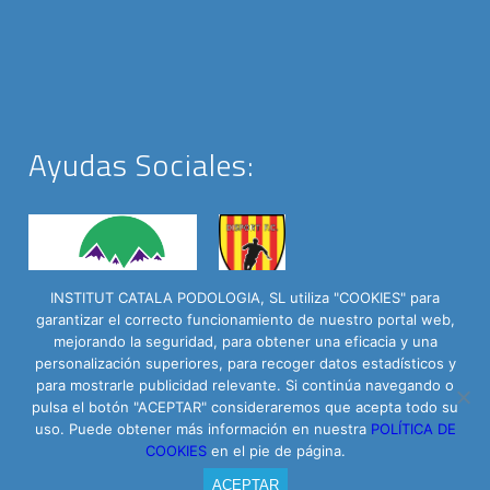
Ayudas Sociales:
INSTITUT CATALA PODOLOGIA, SL utiliza "COOKIES" para
garantizar el correcto funcionamiento de nuestro portal web,
mejorando la seguridad, para obtener una eficacia y una
personalización superiores, para recoger datos estadísticos y
para mostrarle publicidad relevante. Si continúa navegando o
pulsa el botón "ACEPTAR" consideraremos que acepta todo su
Institut Català del Peu © 2016 - C/ Roselló 335 Baixos | Powered by
uso. Puede obtener más información en nuestra
POLÍTICA DE
Arrova.cat
COOKIES
en el pie de página.
Contacto
Aviso Legal
Política de privacidad
ACEPTAR