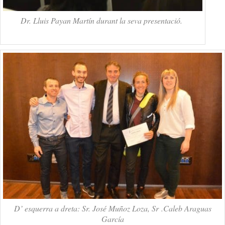
Dr. Lluis Payan Martín durant la seva presentació.
D’ esquerra a dreta: Sr. José Muñoz Loza, Sr .Caleb Araguas
García