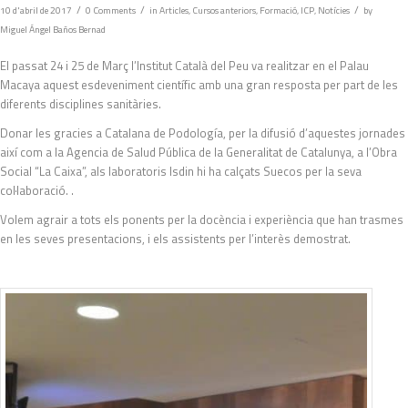
/
/
/
10 d'abril de 2017
0 Comments
in
Articles
,
Cursos anteriors
,
Formació
,
ICP
,
Notícies
by
Miguel Ángel Baños Bernad
El passat 24 i 25 de Març l’Institut Català del Peu va realitzar en el Palau
Macaya aquest esdeveniment científic amb una gran resposta per part de les
diferents disciplines sanitàries.
Donar les gracies a Catalana de Podología, per la difusió d’aquestes jornades
així com a la Agencia de Salud Pública de la Generalitat de Catalunya, a l’Obra
Social “La Caixa”, als laboratoris Isdin hi ha calçats Suecos per la seva
col·laboració. .
Volem agrair a tots els ponents per la docència i experiència que han trasmes
en les seves presentacions, i els assistents per l’interès demostrat.