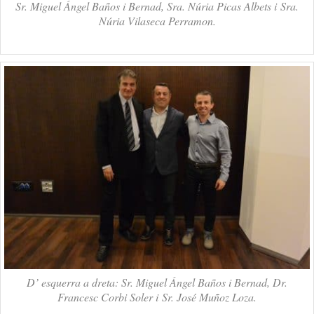
Sr. Miguel Ángel Baños i Bernad, Sra. Núria Picas Albets i Sra.
Núria Vilaseca Perramon.
D’ esquerra a dreta: Sr. Miguel Ángel Baños i Bernad, Dr.
Francesc Corbi Soler i Sr. José Muñoz Loza.