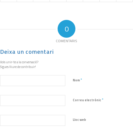
0
COMENTARIS
Deixa un comentari
Vols unir-te a la conversació?
Sigues lliure de contribuir!
*
Nom
*
Correu electrònic
Lloc web