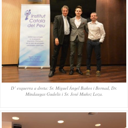
D’ esquerra a dreta: Sr. Miguel Ángel Baños i Bernad, Dr.
Mindaugas Gudelis i Sr. José Muñoz Loza.