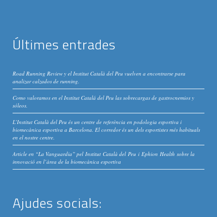
Últimes entrades
Road Running Review y el Institut Català del Peu vuelven a encontrarse para
analizar calzados de running.
Como valoramos en el Institut Catalá del Peu las sobrecargas de gastrocnemios y
sóleos.
L’Institut Català del Peu és un centre de referència en podologia esportiva i
biomecànica esportiva a Barcelona. El corredor és un dels esportistes més habituals
en el nostre centre.
Article en “La Vanguardia” pel Institut Català del Peu i Ephion Health sobre la
innovació en l’àrea de la biomecànica esportiva
Ajudes socials: