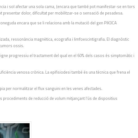
fància i sol afectar una sola cama, (encara que també pot manifestar-se en tors
t presentar dolor, dificultat per mobilitzar-se o sensació de pesadesa.
oneguda encara que se li relaciona amb la mutació del gen PIK3CA
zada, ressonància magnètica, ecografia i limfoescintigrafia. El diagnòstic
s tumors ossis.
gne progressiu el tractament del qual en el 60% dels casos és simptomàtic i
nsuficiència venosa crònica. La epifisiodesi també és una tècnica que frena el
pia per normalitzar el flux sanguini en les venes afectades.
s procediments de reducció de volum mitjançant l’ús de dispositius