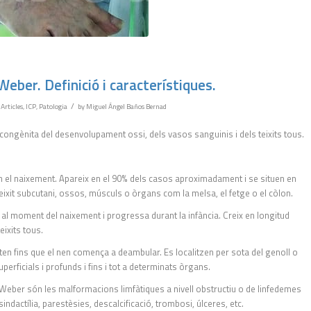
eber. Definició i característiques.
/
,
Articles
,
ICP
,
Patologia
by
Miguel Ángel Baños Bernad
ongènita del desenvolupament ossi, dels vasos sanguinis i dels teixits tous.
n el naixement. Apareix en el 90% dels casos aproximadament i se situen en
xit subcutani, ossos, músculs o òrgans com la melsa, el fetge o el còlon.
r al moment del naixement i progressa durant la infància. Creix en longitud
ixits tous.
ten fins que el nen comença a deambular. Es localitzen per sota del genoll o
erficials i profunds i fins i tot a determinats òrgans.
 Weber són les malformacions limfàtiques a nivell obstructiu o de linfedemes
sindactília, parestèsies, descalcificació, trombosi, úlceres, etc.