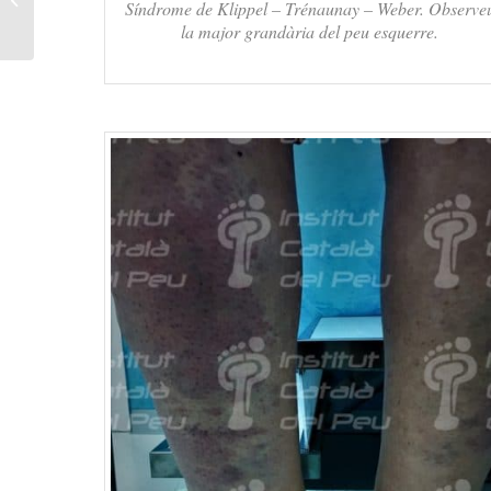
Síndrome de Klippel – Trénaunay – Weber. Observe
multidisciplinàries...
la major grandària del peu esquerre.