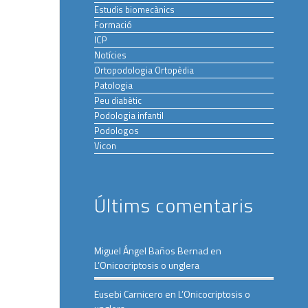
Estudis biomecànics
Formació
ICP
Notícies
Ortopodologia Ortopèdia
Patologia
Peu diabètic
Podologia infantil
Podologos
Vicon
Últims comentaris
Miguel Ángel Baños Bernad
en
L’Onicocriptosis o unglera
Eusebi Carnicero
en
L’Onicocriptosis o