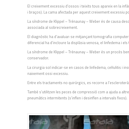
El creixement excessiu d’ossos i teixits tous apareix en la in
i braços). La cama afectada per aquest creixement excessiu po
La síndrome de Klippel – Trénaunay – Weber és de causa desc
associada al sobrecreixement.
El diagnòstic ha d’avaluar-se mitjançant tomografia computeri
diferencial ha d’incloure la displàsia venosa, el linfedema i el
La síndrome de Klippel – Trénaunay – Weber és un procés beni
conservador.
La cirurgia sol indicar-se en casos de linfedema, cel·lulitis i i
naixement ossi excessiu.
Entre els tractaments no quirúrgics, es recorre a l’escleroterà
També s’utilitzen les peces de compressió com a ajuda a altre
pneumàtics intermitents (s’inflen i desinflen a intervals fixos).