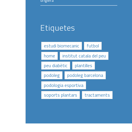
unglera
Etiquetes
estudi biomecanic
futbol
home
institut catala del peu
peu diabètic
plantilles
podoleg
podoleg barcelona
podologia esportiva
soports plantars
tractaments