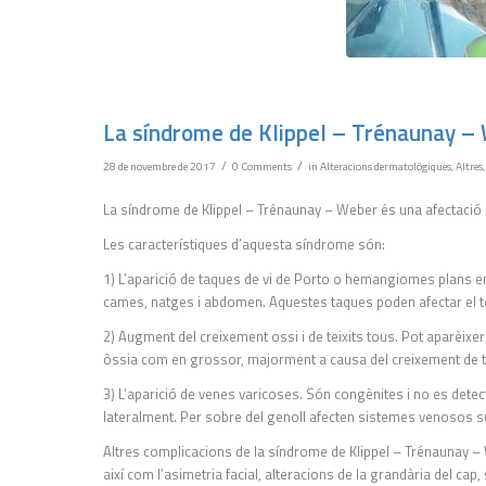
La síndrome de Klippel – Trénaunay – W
/
/
28 de novembre de 2017
0 Comments
in
Alteracions dermatològiques
,
Altres
La síndrome de Klippel – Trénaunay – Weber és una afectació c
Les característiques d’aquesta síndrome són:
1) L’aparició de taques de vi de Porto o hemangiomes plans e
cames, natges i abdomen. Aquestes taques poden afectar el tei
2) Augment del creixement ossi i de teixits tous. Pot aparèixe
òssia com en grossor, majorment a causa del creixement de te
3) L’aparició de venes varicoses. Són congènites i no es detec
lateralment. Per sobre del genoll afecten sistemes venosos sup
Altres complicacions de la síndrome de Klippel – Trénaunay –
així com l’asimetria facial, alteracions de la grandària del cap, 