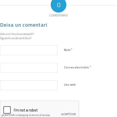
0
COMENTARIS
Deixa un comentari
Vols unir-te a la conversació?
Sigues lliure de contribuir!
*
Nom
*
Correu electrònic
Lloc web