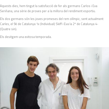
Aquests dies, hem tingut la satisfacció de fer als germans Carlos i Eva
Seriñana, una sèrie de proves per a la millora del rendiment esportiu.
Els dos germans són les joves promeses del rem olímpic, sent actualment
Carles, el 9è de ​​Catalunya 1x (Individual) Skiff i Eva la 2º de Catalunya 4-
(Quatre sin).
Els desitgem una exitosa temporada.