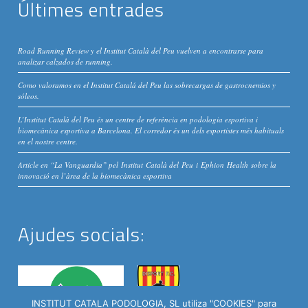
Últimes entrades
Road Running Review y el Institut Català del Peu vuelven a encontrarse para
analizar calzados de running.
Como valoramos en el Institut Catalá del Peu las sobrecargas de gastrocnemios y
sóleos.
L’Institut Català del Peu és un centre de referència en podologia esportiva i
biomecànica esportiva a Barcelona. El corredor és un dels esportistes més habituals
en el nostre centre.
Article en “La Vanguardia” pel Institut Català del Peu i Ephion Health sobre la
innovació en l’àrea de la biomecànica esportiva
Ajudes socials:
INSTITUT CATALA PODOLOGIA, SL utiliza "COOKIES" para