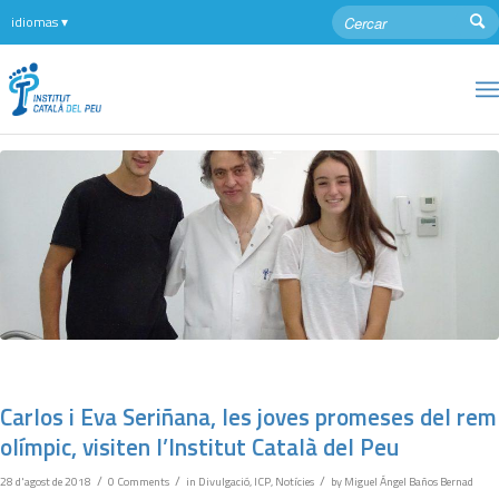
Carlos i Eva Seriñana, les joves promeses del rem
olímpic, visiten l’Institut Català del Peu
/
/
/
28 d'agost de 2018
0 Comments
in
Divulgació
,
ICP
,
Notícies
by
Miguel Ángel Baños Bernad