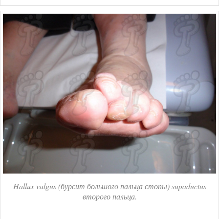
Hallux valgus (бурсит большого пальца стопы) supaductus
второго пальца.