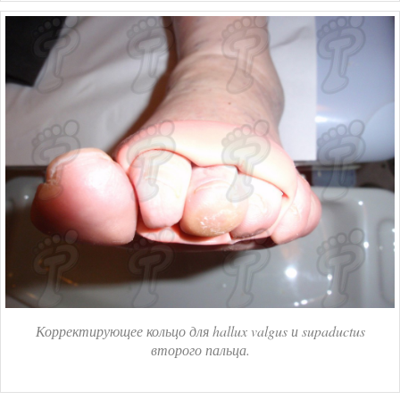
Корректирующее кольцо для hallux valgus и supaductus
второго пальца.