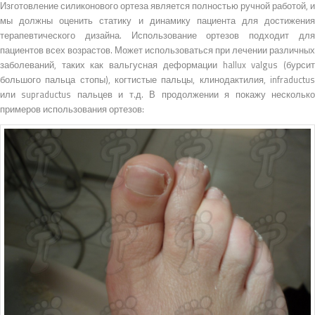
Изготовление силиконового ортеза является полностью ручной работой, и
мы должны оценить статику и динамику пациента для достижения
терапевтического дизайна. Использование ортезов подходит для
пациентов всех возрастов. Может использоваться при лечении различных
заболеваний, таких как вальгусная деформации hallux valgus (бурсит
большого пальца стопы), когтистые пальцы, клинодактилия, infraductus
или supraductus пальцев и т.д. В продолжении я покажу несколько
примеров использования ортезов: