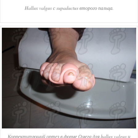
Hallux valgus с supaductus второго пальца.
Корректирующий ортез в форме Омега для hallux valgus и