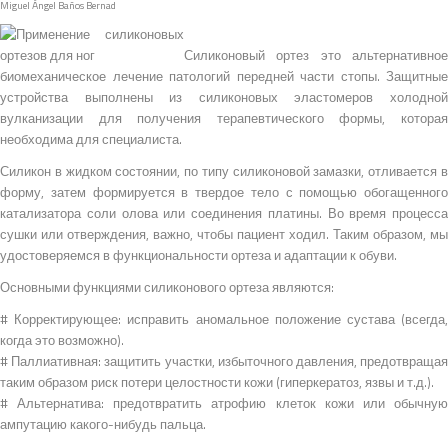
Miguel Ángel Baños Bernad
Силиконовый ортез это альтернативное
биомеханическое лечение патологий передней части стопы. Защитные
устройства выполнены из силиконовых эластомеров холодной
вулканизации для получения терапевтического формы, которая
необходима для специалиста.
Силикон в жидком состоянии, по типу силиконовой замазки, отливается в
форму, затем формируется в твердое тело с помощью обогащенного
катализатора соли олова или соединения платины. Во время процесса
сушки или отверждения, важно, чтобы пациент ходил. Таким образом, мы
удостоверяемся в функциональности ортеза и адаптации к обуви.
Основными функциями силиконового ортеза являются:
# Корректирующее: исправить аномальное положение сустава (всегда,
когда это возможно).
# Паллиативная: защитить участки, избыточного давления, предотвращая
таким образом риск потери целостности кожи (гиперкератоз, язвы и т.д.).
# Альтернатива: предотвратить атрофию клеток кожи или обычную
ампутацию какого-нибудь пальца.