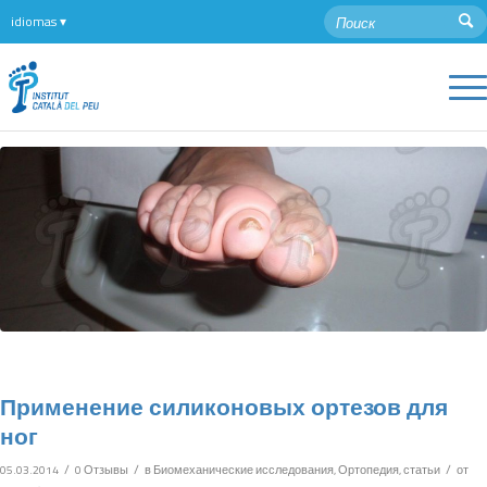
Применение силиконовых ортезов для
ног
/
/
/
05.03.2014
0 Отзывы
в
Биомеханические исследования
,
Ортопедия
,
статьи
от