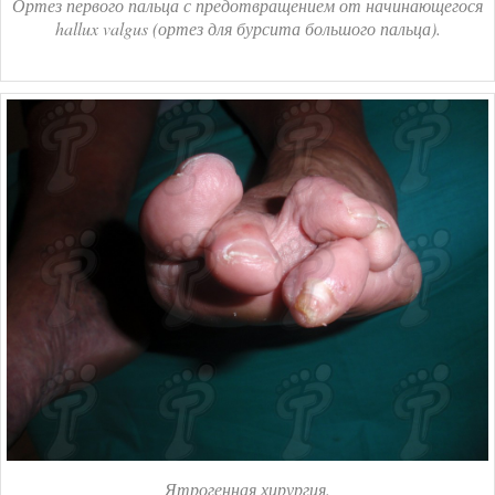
Ортез первого пальца с предотвращением от начинающегося
hallux valgus (ортез для бурсита большого пальца).
Ятрогенная хирургия.