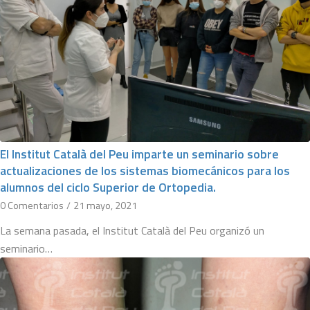
El Institut Català del Peu imparte un seminario sobre
actualizaciones de los sistemas biomecánicos para los
alumnos del ciclo Superior de Ortopedia.
0 Comentarios
/
21 mayo, 2021
La semana pasada, el Institut Català del Peu organizó un
seminario…