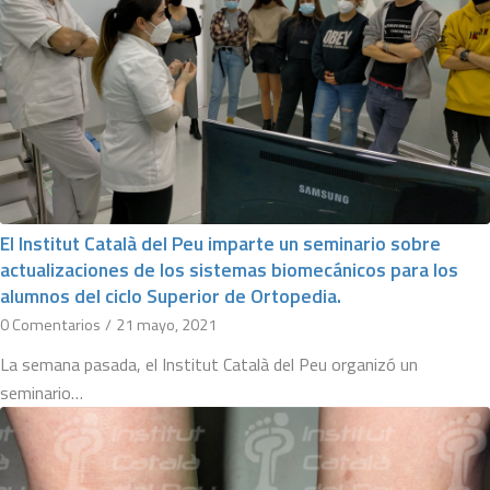
El Institut Català del Peu imparte un seminario sobre
actualizaciones de los sistemas biomecánicos para los
alumnos del ciclo Superior de Ortopedia.
0 Comentarios
/
21 mayo, 2021
La semana pasada, el Institut Català del Peu organizó un
seminario…