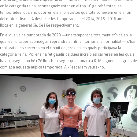
en la categoria reina, aconsegueix estar en el top 10 gairebé totes les
temporades, quan no ocorren els imprevistos que tots coneixem en el món
del motociclisme. A destacar les temporades del 2014, 2015 i 2016 amb els
llocs en la general 6è, 9è i 8è respectivament.
En el que va de temporada de 2020 —una temporada totalment atípica en la
qual es lluita per aconseguir reprendre el ritme i tornar a la normalitat— s’han
realitzat dues carreres en el circuit de Jerez en les quals participava la
categoria reina. Pol ens ha fet gaudir de dues increïbles carreres en les quals
ha aconseguit un 6è i 7è lloc. Ben segur que donarà a KTM algunes alegries de
comiat a aquesta atípica temporada. Així esperem veure-ho.