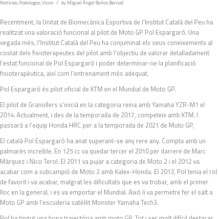
/
Notícies
,
Podologos
,
Vicon
by
Miguel Ángel Baños Bernad
Recentment, la Unitat de Biomecànica Esportiva de l’Institut Català del Peu ha
realitzat una valoració funcional al pilot de Moto GP Pol Espargaró. Una
vegada més, l’Institut Català del Peu ha conjuminat els seus coneixements al
costat dels fisioterapeutes del pilot amb l’objectiu de valorar detalladament
l’estat funcional de Pol Espargaró i poder determinar-ne la planificació
fisioterapèutica, així com l’entrenament més adequat.
Pol Espargaró és pilot oficial de KTM en el Mundial de Moto GP.
El pilot de Granollers s’inicià en la categoria reina amb Yamaha YZR-M1 el
2014. Actualment, i des de la temporada de 2017, competeix amb KTM. I
passarà a l’equip Honda HRC per a la temporada de 2021 de Moto GP,
El català Pol Espargaró ha anat superant-se any rere any. Compta amb un
palmarès increïble. En 125 cc va quedar tercer el 2010 per darrere de Marc
Màrquez i Nico Terol. El 2011 va pujar a categoria de Moto 2 i el 2012 va
acabar com a subcampió de Moto 2 amb Kalex-Honda. El 2013, Pol tenia el rol
de favorit i va acabar, malgrat les dificultats que es va trobar, amb el primer
lloc en la general, i es va emportar el Mundial. Això li va permetre fer el salt a
Moto GP amb l’escuderia satèl·lit Monster Yamaha Tech3.
Pol ha tingut una bona trajectòria amb moto GP. Tot i ser molt difícil destacar