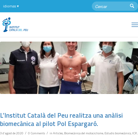
L’Institut Català del Peu realitza una anàlisi
biomecànica al pilot Pol Espargaró.
/
/
3 d'agost de 2020
0 Comments
in
Articles
,
Biomecànica del motociclisme
,
Estudis biomecànics
,
ICP
,