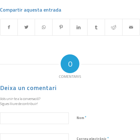
Compartir aquesta entrada
0
COMENTARIS
Deixa un comentari
Vols unir-te a la conversació?
Sigues lliure de contribuir!
*
Nom
*
Correu electrònic