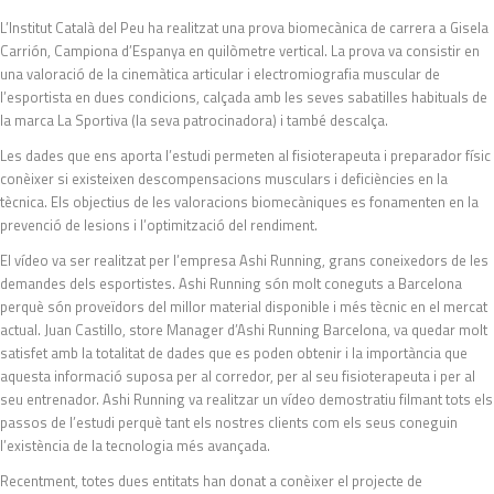
L’Institut Català del Peu ha realitzat una prova biomecànica de carrera a Gisela
Carrión, Campiona d’Espanya en quilòmetre vertical. La prova va consistir en
una valoració de la cinemàtica articular i electromiografia muscular de
l’esportista en dues condicions, calçada amb les seves sabatilles habituals de
la marca La Sportiva (la seva patrocinadora) i també descalça.
Les dades que ens aporta l’estudi permeten al fisioterapeuta i preparador físic
conèixer si existeixen descompensacions musculars i deficiències en la
tècnica. Els objectius de les valoracions biomecàniques es fonamenten en la
prevenció de lesions i l’optimització del rendiment.
El vídeo va ser realitzat per l’empresa Ashi Running, grans coneixedors de les
demandes dels esportistes. Ashi Running són molt coneguts a Barcelona
perquè són proveïdors del millor material disponible i més tècnic en el mercat
actual. Juan Castillo, store Manager d’Ashi Running Barcelona, va quedar molt
satisfet amb la totalitat de dades que es poden obtenir i la importància que
aquesta informació suposa per al corredor, per al seu fisioterapeuta i per al
seu entrenador. Ashi Running va realitzar un vídeo demostratiu filmant tots els
passos de l’estudi perquè tant els nostres clients com els seus coneguin
l’existència de la tecnologia més avançada.
Recentment, totes dues entitats han donat a conèixer el projecte de