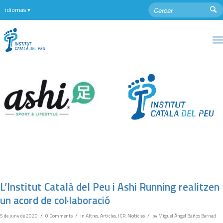
L’Institut Català del Peu i Ashi Running realitzen
un acord de col·laboració
/
/
/
5 de juny de 2020
0 Comments
in
Altres
,
Articles
,
ICP
,
Notícies
by
Miguel Ángel Baños Bernad