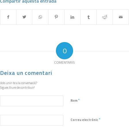
Compartir aquesta entrada
0
COMENTARIS
Deixa un comentari
Vols unir-te a la conversació?
Sigues lliure de contribuir!
*
Nom
*
Correu electrònic