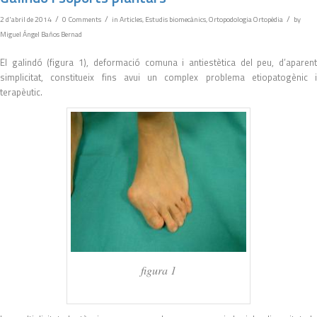
/
/
/
2 d'abril de 2014
0 Comments
in
Articles
,
Estudis biomecànics
,
Ortopodologia Ortopèdia
by
Miguel Ángel Baños Bernad
El galindó (figura 1), deformació comuna i antiestètica del peu, d’aparent
simplicitat, constitueix fins avui un complex problema etiopatogènic i
terapèutic.
figura 1