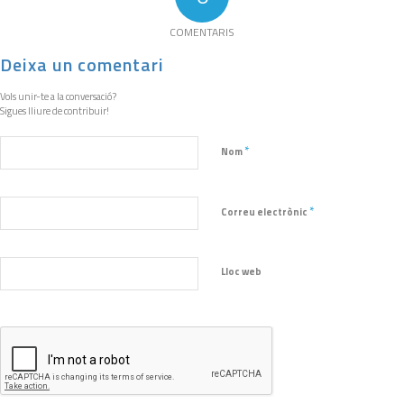
COMENTARIS
Deixa un comentari
Vols unir-te a la conversació?
Sigues lliure de contribuir!
*
Nom
*
Correu electrònic
Lloc web