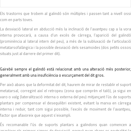
Els trastorns que trobem al galindó són múltiples i passen tant a nivell ossi
com en parts toves.
La desviació lateral en abducció més la inclinació de l’avantpeu cap a la vora
interna provocarà, a causa d’un excés de càrrega, l’aparició del galindó
(prominència al lateral intern del peu), a més de la subluxació de l’articulació
metatarsofalàngica i la possible desviació dels sesamoides (dos petits ossos
situats just al darrere del primer dit).
Gairebé sempre el galindó està relacionat amb una alteració més posterior,
generalment amb una insuficiència o escurçament del dit gros.
Per això abans que la deformitat del dit, haurem de mirar de restablir el suport
metatarsal, corregint així el retropeu (zona que comprèn el taló), ja sigui en
varo o valg (lateralització interna o externa del peu) mitjançant l’ús de suports
plantars per compensar el desequilibri existent, evitant la marxa en càrrega
interna i reduir, tant com sigui possible, l’excés de moviment de l’avantpeu,
factor que afavoreix que aquest s’eixampli.
És recomanable l’ús de suports plantars a galindons quan comencen a
aparèixer els primers signes de desviació, perquè quan abans es neutralitzi la