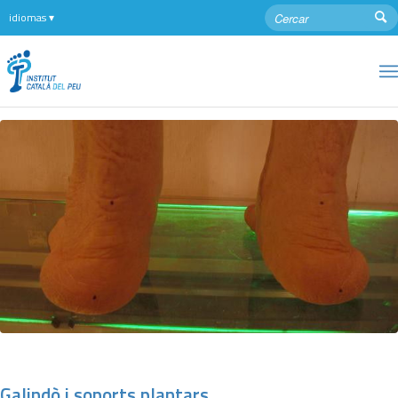
Galindò i soports plantars