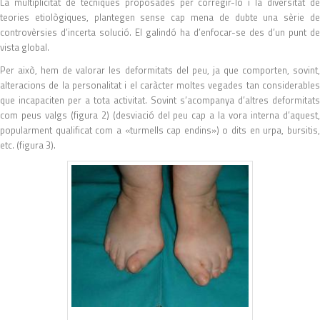
La multiplicitat de tècniques proposades per corregir-lo i la diversitat de
teories etiològiques, plantegen sense cap mena de dubte una sèrie de
controvèrsies d’incerta solució. El galindó ha d’enfocar-se des d’un punt de
vista global.
Per això, hem de valorar les deformitats del peu, ja que comporten, sovint,
alteracions de la personalitat i el caràcter moltes vegades tan considerables
que incapaciten per a tota activitat. Sovint s’acompanya d’altres deformitats
com peus valgs (figura 2) (desviació del peu cap a la vora interna d’aquest,
popularment qualificat com a «turmells cap endins») o dits en urpa, bursitis,
etc. (figura 3).