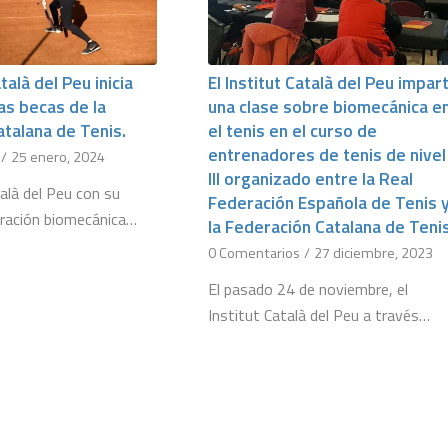
atalà del Peu inicia
El Institut Català del Peu impar
las becas de la
una clase sobre biomecánica e
talana de Tenis.
el tenis en el curso de
entrenadores de tenis de nivel
/
25 enero, 2024
III organizado entre la Real
talà del Peu con su
Federación Española de Tenis 
oración biomecánica…
la Federación Catalana de Tenis
0 Comentarios
/
27 diciembre, 2023
El pasado 24 de noviembre, el
Institut Català del Peu a través…