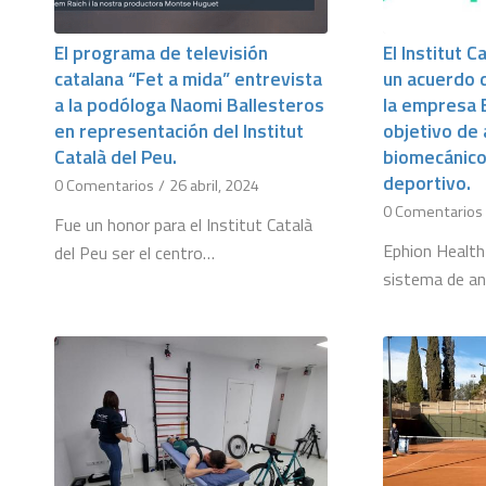
El programa de televisión
El Institut C
catalana “Fet a mida” entrevista
un acuerdo 
a la podóloga Naomi Ballesteros
la empresa 
en representación del Institut
objetivo de 
Català del Peu.
biomecánico
deportivo.
0 Comentarios
/
26 abril, 2024
0 Comentarios
Fue un honor para el Institut Català
Ephion Health
del Peu ser el centro…
sistema de an