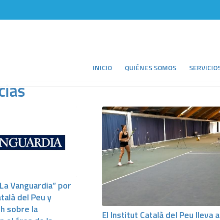
INICIO
QUIÉNES SOMOS
SERVICIO
cias
“La Vanguardia” por
atalà del Peu y
h sobre la
El Institut Català del Peu lleva a