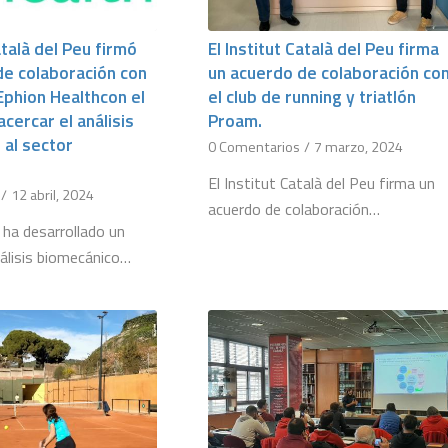
atalà del Peu firmó
El Institut Català del Peu firma
de colaboración con
un acuerdo de colaboración co
Ephion Healthcon el
el club de running y triatlón
acercar el análisis
Proam.
 al sector
0 Comentarios
/
7 marzo, 2024
El Institut Català del Peu firma un
/
12 abril, 2024
acuerdo de colaboración…
 ha desarrollado un
álisis biomecánico…