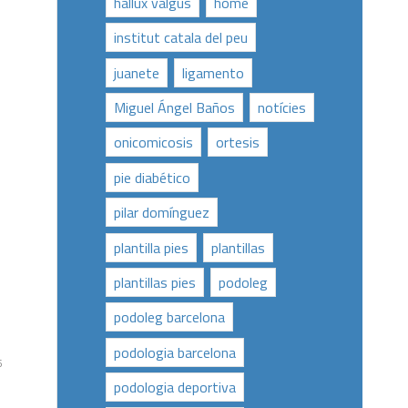
hallux valgus
home
institut catala del peu
juanete
ligamento
Miguel Ángel Baños
notícies
onicomicosis
ortesis
pie diabético
pilar domínguez
plantilla pies
plantillas
plantillas pies
podoleg
podoleg barcelona
podologia barcelona
5
podologia deportiva