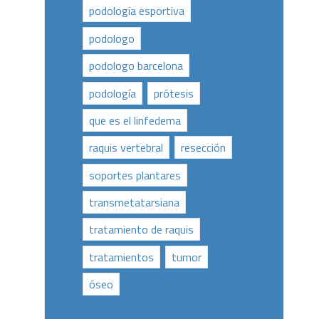
podologia esportiva
podologo
podologo barcelona
podología
prótesis
que es el linfedema
raquis vertebral
resección
soportes plantares
transmetatarsiana
tratamiento de raquis
tratamientos
tumor
óseo