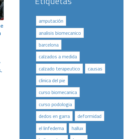
Etiquetas
amputación
te
n
analisis biomecanico
barcelona
calzados a medida
y
calzado terapeutico
causas
.
clinica del pie
curso biomecanica
curso podologia
dedos en garra
deformidad
el linfedema
hallux