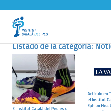
Listado de la categoría: Noti
Artículo en 
el Institut C
Ephion Healt
El Institut Català del Peu es un