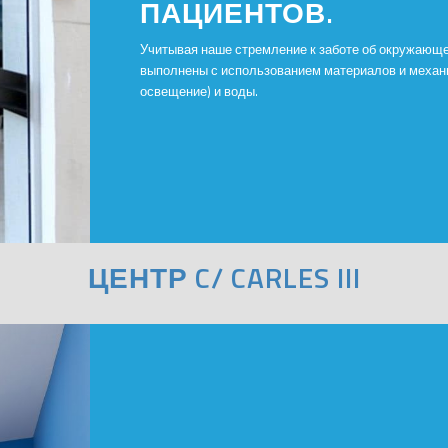
ПАЦИЕНТОВ.
Учитывая наше стремление к заботе об окружающе
выполнены с использованием материалов и механи
освещение) и воды.
ЦЕНТР C/ CARLES III