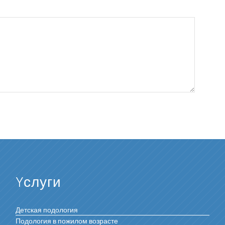
Yслуги
Детская подология
Подология в пожилом возрасте