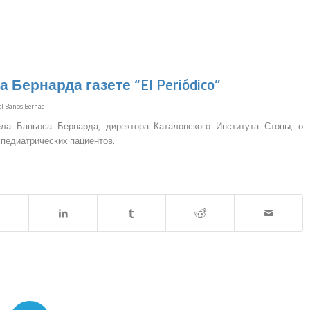
ернарда газете “El Periódico”
el Baños Bernad
ела Баньоса Бернарда, директора Каталонского Института Стопы, о
 педиатрических пациентов.