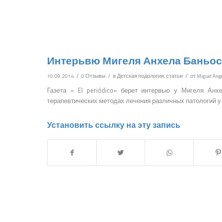
Интерьвю Мигеля Анхела Баньоса Б
/
/
/
10.09.2014
0 Отзывы
в
Детская подология
,
статьи
от
Miguel Áng
Газета » El periódico» берет интервью у Мигеля Анх
терапевтических методах лечения различных патологий у
Установить ссылку на эту запись